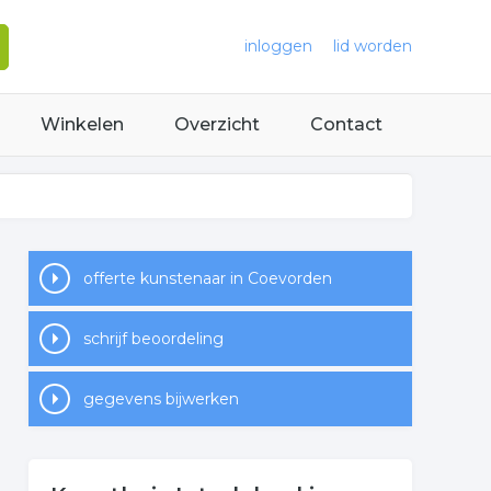
inloggen
lid worden
Winkelen
Overzicht
Contact
offerte kunstenaar in Coevorden
schrijf beoordeling
gegevens bijwerken