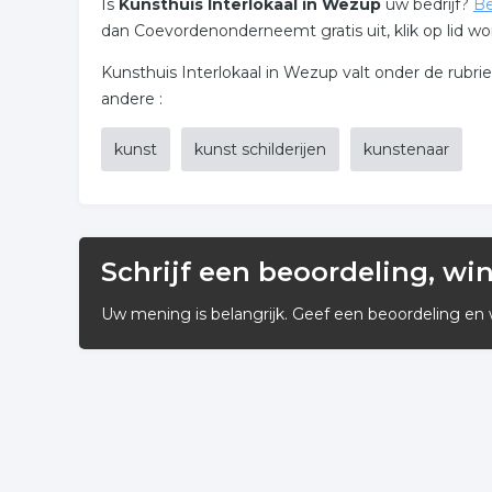
Is
Kunsthuis Interlokaal in Wezup
uw bedrijf?
Be
dan Coevordenonderneemt gratis uit, klik op lid wo
Kunsthuis Interlokaal in Wezup valt onder de rubr
andere :
kunst
kunst schilderijen
kunstenaar
Schrijf een beoordeling, wi
Uw mening is belangrijk. Geef een beoordeling en 