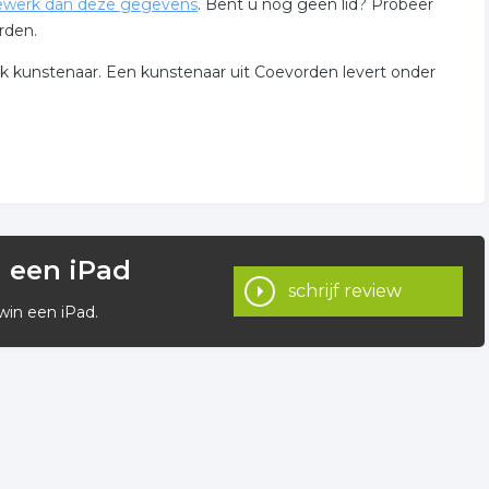
werk dan deze gegevens
. Bent u nog geen lid? Probeer
rden.
iek kunstenaar. Een kunstenaar uit Coevorden levert onder
n een iPad
schrijf review
win een iPad.