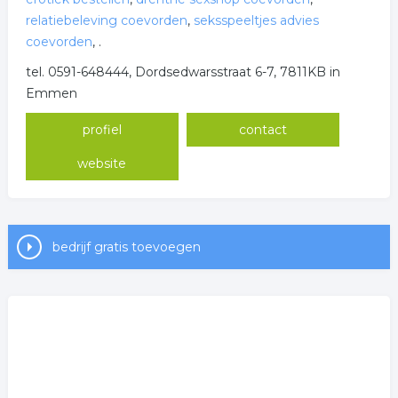
relatiebeleving coevorden
,
seksspeeltjes advies
coevorden
,
.
tel. 0591-648444, Dordsedwarsstraat 6-7, 7811KB in
Emmen
profiel
contact
website
bedrijf gratis toevoegen