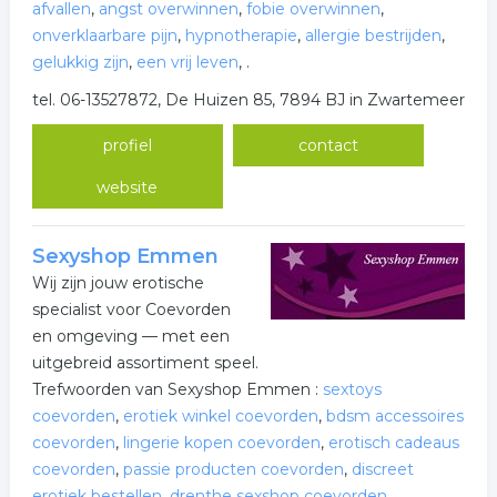
afvallen
,
angst overwinnen
,
fobie overwinnen
,
onverklaarbare pijn
,
hypnotherapie
,
allergie bestrijden
,
gelukkig zijn
,
een vrij leven
,
.
tel. 06-13527872, De Huizen 85, 7894 BJ in Zwartemeer
profiel
contact
website
Sexyshop Emmen
Wij zijn jouw erotische
specialist voor Coevorden
en omgeving — met een
uitgebreid assortiment speel.
Trefwoorden van Sexyshop Emmen :
sextoys
coevorden
,
erotiek winkel coevorden
,
bdsm accessoires
coevorden
,
lingerie kopen coevorden
,
erotisch cadeaus
coevorden
,
passie producten coevorden
,
discreet
erotiek bestellen
,
drenthe sexshop coevorden
,