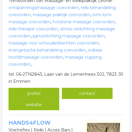
Trefwoorden van Massage- en Reikipraktijk Leonie :
ontspanningsmassage coevorden
,
reiki behandeling
coevorden
,
massage praktijk coevorden
,
lomi lomi
massage coevorden
,
hotstone massage coevorden
,
reiki therapie coevorden
,
stress verlichting massage
coevorden
,
pijnverlichting massage coevorden
,
massage voor schouderklachten coevorden
,
energetische behandeling coevorden
,
indiase
hoofdmassage coevorden
,
massage cupping
coevorden
,
.
tel. 06-27162843, Laan van de Lemenhees 302, 7823 JR
in Emmen
profiel
contact
website
HANDS4FLOW
Voetreflex | Reiki | Acces Bars |