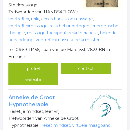
Stoelmassage
Trefwoorden van HANDS4FLOW :
voetreflex
,
reiki
,
acces bars
,
stoelmassage
,
voetreflexmassage
,
reiki behandelingen
,
energetische
therapie
,
massage therapeut
,
reiki therapeut
,
helende
behandeling
,
voetreflexmasseur
,
reiki master
,
.
tel. 06-59111456, Laan van de Marel 551, 7823 BN in
Emmen
profiel
contact
website
Anneke de Groot
Hypnotherapie
Reset je mindset, leef vrij
Trefwoorden van Anneke de Groot
Hypnotherapie :
reset mindset
,
virtuele maagband
,