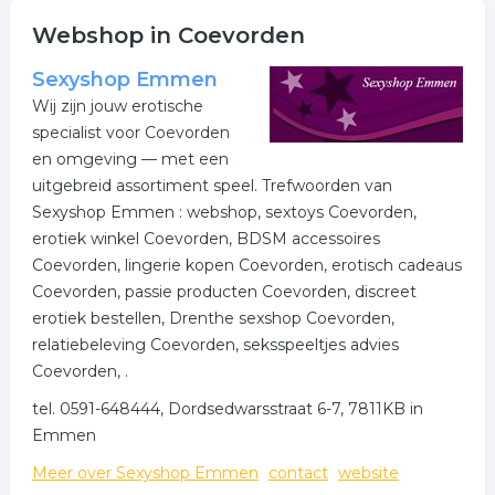
Onderstaand vindt u een overzicht van alle webwinkels
Webshop in Coevorden
gerelateerde bedrijven in de omgeving van Coevorden.
Klik op een van onderstaande links uit de rubriek
Sexyshop Emmen
webwinkels voor meer informatie. Hier vindt u ook de
Wij zijn jouw erotische
contactgegevens van de onderneming webshop uit
specialist voor Coevorden
Coevorden.
en omgeving — met een
uitgebreid assortiment speel. Trefwoorden van
Meer bedrijven in Coevorden
Sexyshop Emmen : webshop, sextoys Coevorden,
erotiek winkel Coevorden, BDSM accessoires
Wij vonden meer informatie over webshop. De
Coevorden, lingerie kopen Coevorden, erotisch cadeaus
volgende trefwoorden vallen ook onder deze bedrijven
Coevorden, passie producten Coevorden, discreet
rubriek:
erotiek bestellen, Drenthe sexshop Coevorden,
relatiebeleving Coevorden, seksspeeltjes advies
webwinkel
webwinkels
webshop
Coevorden, .
internet winkel
online winkel
tel. 0591-648444, Dordsedwarsstraat 6-7, 7811KB in
Emmen
.
Meer over Sexyshop Emmen
contact
website