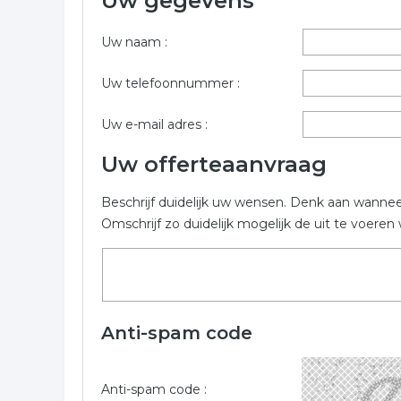
Uw gegevens
Wilt u informatie opvragen voor mediation in de r
mogelijk in. De volgende bedrijven zijn gelinkt aa
Uw naam :
Trefwoorden:
Uw telefoonnummer :
coaching
counseling
conflictbemiddelin
Uw e-mail adres :
Uw offerteaanvraag
Beschrijf duidelijk uw wensen. Denk aan wanne
Omschrijf zo duidelijk mogelijk de uit te voer
Anti-spam code
Anti-spam code :