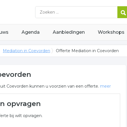
uws
Agenda
Aanbiedingen
Workshops
Mediation in Coevorden
Offerte Mediation in Coevorden
Coevorden
 uit Coevorden kunnen u voorzien van een offerte.
meer
evorden
on opvragen
tion gerelateerde bedrijven in de omgeving van Coevorden
erte bij wilt opvragen.