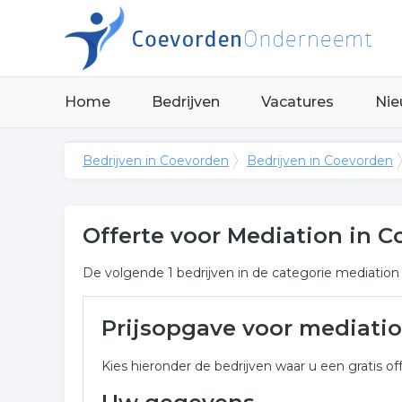
Home
Bedrijven
Vacatures
Nie
Bedrijven in Coevorden
Bedrijven in Coevorden
Offerte voor Mediation in 
De volgende 1 bedrijven in de categorie mediation
Meer over mediation in Co
Prijsopgave voor mediati
Onderstaand vindt u een overzicht van alle media
Kies hieronder de bedrijven waar u een gratis off
voor een vrijblijvende aanvraag.