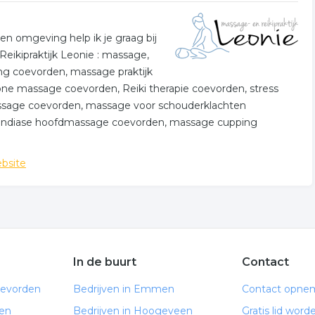
n omgeving help ik je graag bij
Reikipraktijk Leonie : massage,
g coevorden, massage praktijk
e massage coevorden, Reiki therapie coevorden, stress
massage coevorden, massage voor schouderklachten
 Indiase hoofdmassage coevorden, massage cupping
bsite
In de buurt
Contact
oevorden
Bedrijven in Emmen
Contact opne
en
Bedrijven in Hoogeveen
Gratis lid word