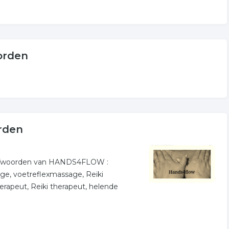
orden
rden
 Trefwoorden van HANDS4FLOW :
age, voetreflexmassage, Reiki
rapeut, Reiki therapeut, helende