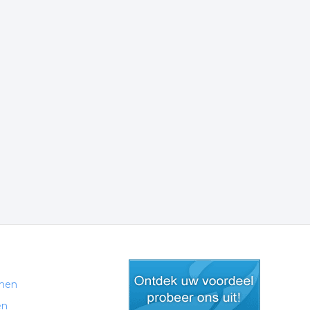
men
en